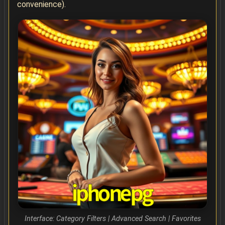
convenience).
Interface: Category Filters | Advanced Search | Favorites