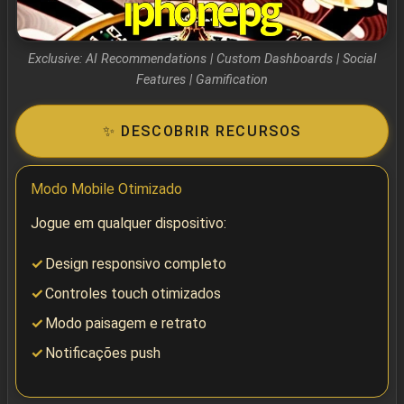
Exclusive: AI Recommendations | Custom Dashboards | Social
Features | Gamification
✨ DESCOBRIR RECURSOS
Modo Mobile Otimizado
Jogue em qualquer dispositivo:
Design responsivo completo
Controles touch otimizados
Modo paisagem e retrato
Notificações push