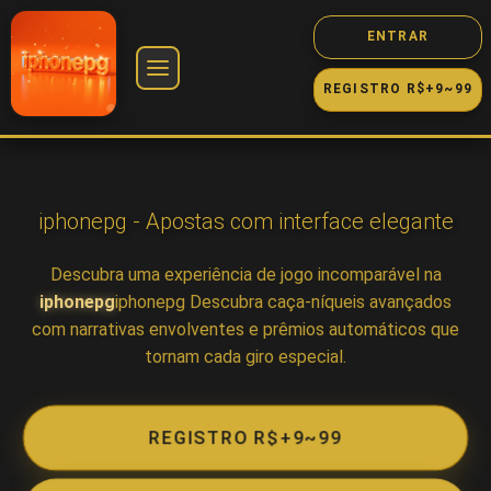
ENTRAR
REGISTRO R$+9~99
🎰 Jogos
Slot
iphonepg - Apostas com interface elegante
Descubra uma experiência de jogo incomparável na
Cassino
iphonepg
iphonepg Descubra caça-níqueis avançados
com narrativas envolventes e prêmios automáticos que
Fortune
tornam cada giro especial.
Jogos
REGISTRO R$+9~99
Game