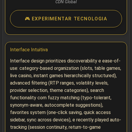
CDN Global
🎮 EXPERIMENTAR TECNOLOGIA
Interface Intuitiva
Interface design prioritizes discoverability e ease-of-
use: category-based organization (slots, table games,
live casino, instant games hierarchically structured),
advanced filtering (RTP ranges, volatility levels,
provider selection, theme categories), search
functionality com fuzzy matching (typo-tolerant,
synonym-aware, autocomplete suggestions),
favorites system (one-click saving, quick access
sidebar, sync across devices), e recently played auto-
tracking (session continuity, return-to-game